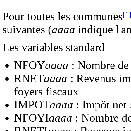
Pour toutes les communes
[1
suivantes (
aaaa
indique l'an
Les variables standard
NFOY
aaaa
: Nombre de 
RNET
aaaa
: Revenus imp
foyers fiscaux
IMPOT
aaaa
: Impôt net
NFOYI
aaaa
: Nombre de
RNETI
aaaa
: Revenus im