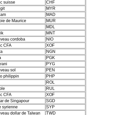
nc suisse
CHF
git
MYR
ham
MAD
pie de Maurice
MUR
MDL
ik
MNT
veau cordoba
NIO
nc CFA
XOF
ra
NGN
a
PGK
rani
PYG
veau sol
PEN
o philippin
PHP
ROL
ble
RUL
nc CFA
XOF
lar de Singapour
SGD
re syrienne
SYP
veau dollar de Taïwan
TWD