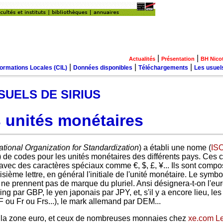
|
|
Actualités
Présentation
BH Nico
|
|
|
formations Locales (CIL)
Données disponibles
Téléchargements
Les usuel
SUELS DE SIRIUS
 unités monétaires
ational Organization for Standardization
) a établi une nome (
IS
 de codes pour les unités monétaires des différents pays. Ces 
qu'avec des caractères spéciaux comme €, $, £, ¥... Ils sont comp
isième lettre, en général l'initiale de l'unité monétaire. Le symbo
et ne prennent pas de marque du pluriel. Ansi désignera-t-on l'eu
ing par GBP, le yen japonais par JPY, et, s'il y a encore lieu, l
 ou Fr ou Frs...), le mark allemand par DEM...
la zone euro, et ceux de nombreuses monnaies chez
xe.com Le