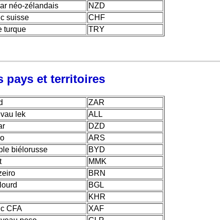
lar néo-zélandais
NZD
nc suisse
CHF
re turque
TRY
 pays et territoires
d
ZAR
vau lek
ALL
ar
DZD
so
ARS
ble biélorusse
BYD
t
MMK
zeiro
BRN
 lourd
BGL
KHR
nc CFA
XAF