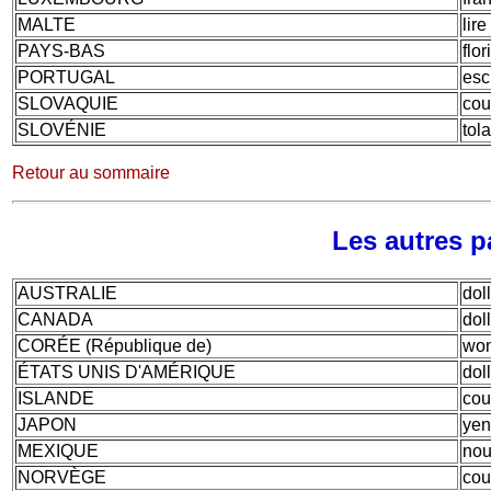
MALTE
lire
PAYS-BAS
flor
PORTUGAL
esc
SLOVAQUIE
cou
SLOVÉNIE
tola
Retour au sommaire
Les autres
p
AUSTRALIE
dol
CANADA
dol
CORÉE (République de)
wo
ÉTATS UNIS D'AMÉRIQUE
dol
ISLANDE
cou
JAPON
yen
MEXIQUE
nou
NORVÈGE
cou