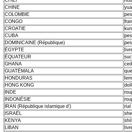
CHILI
nou
CHINE
yua
COLOMBIE
pes
CONGO
fra
CROATIE
ku
CUBA
pes
DOMINICAINE (République)
pes
ÉGYPTE
liv
ÉQUATEUR
suc
GHANA
ced
GUATÉMALA
que
HONDURAS
lem
HONG KONG
dol
INDE
rou
INDONÉSIE
rou
IRAN (République islamique d')
rial
ISRAËL
she
KENYA
shi
LIBAN
liv