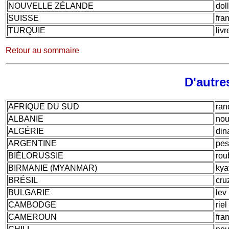
NOUVELLE ZÉLANDE
dol
SUISSE
fra
TURQUIE
liv
Retour au sommaire
D'autres
AFRIQUE DU SUD
ran
ALBANIE
nou
ALGÉRIE
din
ARGENTINE
pe
BIÉLORUSSIE
rou
BIRMANIE (MYANMAR)
kya
BRÉSIL
cru
BULGARIE
lev
CAMBODGE
riel
CAMEROUN
fra