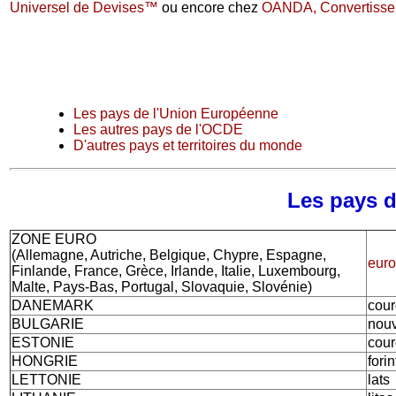
Universel de Devises™
ou encore chez
OANDA, Convertisse
Les pays de l'Union Européenne
Les autres pays de l'OCDE
D'autres pays et territoires du monde
Les pays 
ZONE EURO
(Allemagne, Autriche, Belgique, Chypre, Espagne,
euro
Finlande, France, Grèce, Irlande, Italie, Luxembourg,
Malte, Pays-Bas, Portugal, Slovaquie, Slovénie)
DANEMARK
cou
BULGARIE
nouv
ESTONIE
cou
HONGRIE
forin
LETTONIE
lats