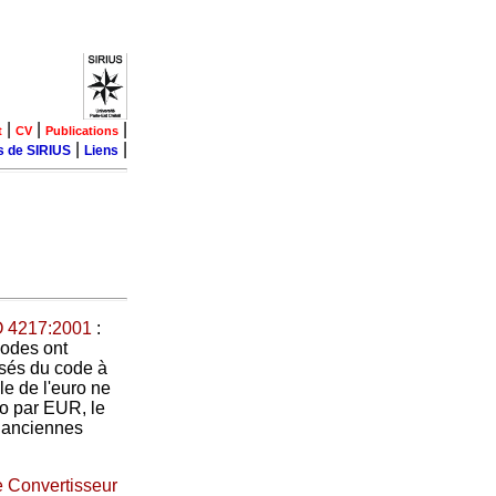
|
|
|
t
CV
Publications
|
|
s de SIRIUS
Liens
O 4217:2001
:
codes ont
osés du code à
le de l'euro ne
ro par EUR, le
es anciennes
 Convertisseur