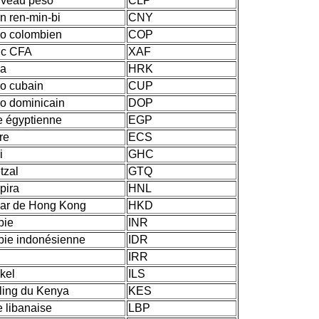
veau peso
CLP
n ren-min-bi
CNY
o colombien
COP
nc CFA
XAF
na
HRK
o cubain
CUP
o dominicain
DOP
re égyptienne
EGP
re
ECS
i
GHC
tzal
GTQ
pira
HNL
lar de Hong Kong
HKD
pie
INR
pie indonésienne
IDR
IRR
kel
ILS
lling du Kenya
KES
re libanaise
LBP