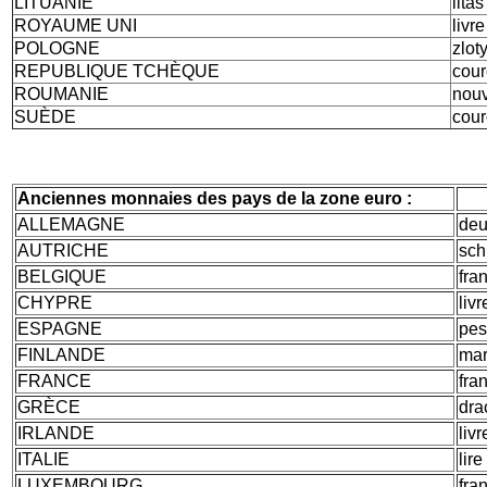
LITUANIE
litas
ROYAUME UNI
livre
POLOGNE
zlot
REPUBLIQUE TCHÈQUE
cou
ROUMANIE
nouv
SUÈDE
cou
Anciennes monnaies des pays de la zone euro :
ALLEMAGNE
deu
AUTRICHE
sch
BELGIQUE
fra
CHYPRE
livr
ESPAGNE
pes
FINLANDE
mar
FRANCE
fra
GRÈCE
dr
IRLANDE
livr
ITALIE
lire
LUXEMBOURG
fra