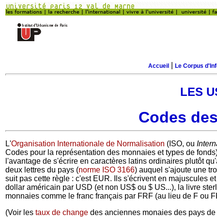
|
Accueil
Le Corpus d'In
LES U
Codes des
L'
Organisation Internationale de Normalisation
(ISO, ou
Intern
Codes pour la représentation des monnaies et types de fonds)
l'avantage de s'écrire en caractères latins ordinaires plutôt 
deux lettres du pays (
norme ISO 3166
) auquel s'ajoute une tro
suit pas cette règle : c'est EUR. Ils s'écrivent en majuscules 
dollar américain par USD (et non US$ ou $ US...), la livre sterl
monnaies comme le franc français par FRF (au lieu de F ou FF
(Voir les
taux de change
des anciennes monaies des pays de 