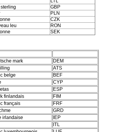
LTL
 sterling
GBP
y
PLN
ronne
CZK
eau leu
RON
ronne
SEK
tsche mark
DEM
illing
ATS
nc belge
BEF
e
CYP
etas
ESP
k finlandais
FIM
nc français
FRF
achme
GRD
e irlandaise
IEP
ITL
nc luxembourgeois
LUF