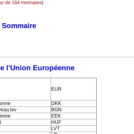
ur de 164 monnaies
)
Sommaire
de l'Union Européenne
EUR
ronne
DKK
eau lev
BGN
ronne
EEK
t
HUF
LVT