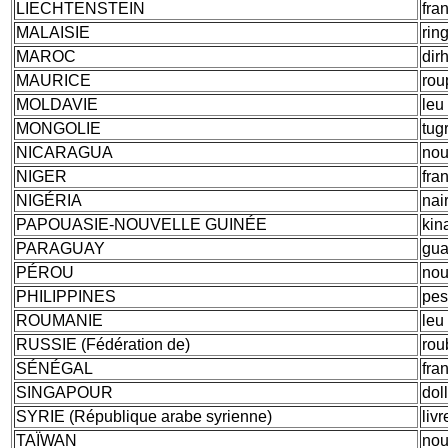
LIECHTENSTEIN
fra
MALAISIE
ring
MAROC
dir
MAURICE
rou
MOLDAVIE
leu
MONGOLIE
tugr
NICARAGUA
nou
NIGER
fra
NIGÉRIA
nai
PAPOUASIE-NOUVELLE GUINÉE
kin
PARAGUAY
gua
PÉROU
nou
PHILIPPINES
pes
ROUMANIE
leu
RUSSIE (Fédération de)
rou
SÉNÉGAL
fra
SINGAPOUR
dol
SYRIE (République arabe syrienne)
liv
TAÏWAN
nou