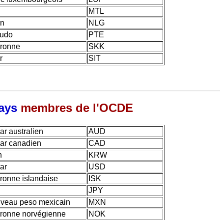
MTL
in
NLG
udo
PTE
ronne
SKK
r
SIT
ays
membres de l'OCDE
lar australien
AUD
lar canadien
CAD
n
KRW
lar
USD
ronne islandaise
ISK
JPY
veau peso mexicain
MXN
ronne norvégienne
NOK